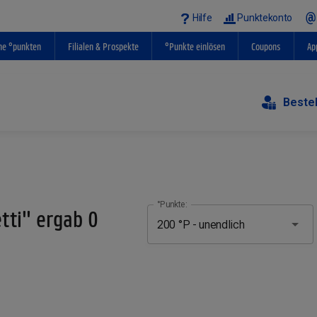
Hilfe
Punktekonto
ne °punkten
Filialen & Prospekte
°Punkte einlösen
Coupons
Ap
Beste
°Punkte:
tti" ergab 0