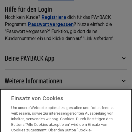
Hilfe für den Login
Noch kein Kunde?
Registriere
dich für das PAYBACK
Programm.
Passwort vergessen
?
Nutze einfach die
"Passwort vergessen?" Funktion, gib dort deine
Kundennummer ein und klicke dann auf "Link anfordern".
Deine PAYBACK App
Weitere Informationen
Einsatz von Cookies
Services
Um unsere Webseite optimal zu gestalten und fortlaufend zu
verbessern, sowie zur interessengerechten Ausspielung von
Inhalten, verwenden wir sog. Cookies. Durch Bestätigen des
Mehr zu PAYBACK
Buttons "Alle Cookies akzeptieren" wird dem Einsatz von
Cookies zugestimmt. Über den Button "Cookie-