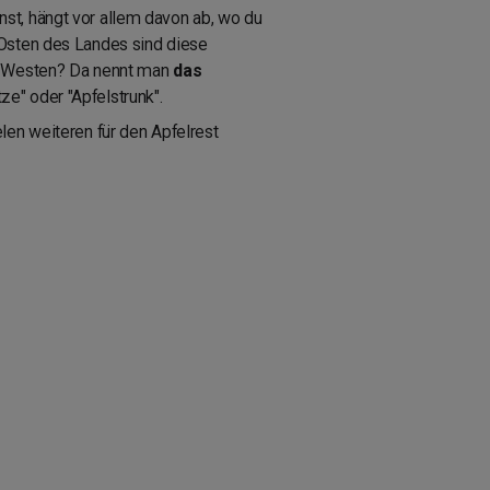
nst, hängt vor allem davon ab, wo du
 Osten des Landes sind diese
im Westen? Da nennt man
das
ze" oder "Apfelstrunk".
len weiteren für den Apfelrest