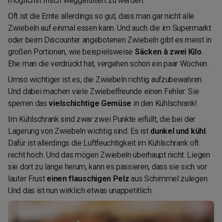
möglichst frisch weggefuttert zu werden.
Oft ist die Ernte allerdings so gut, dass man gar nicht alle
Zwiebeln auf einmal essen kann. Und auch die im Supermarkt
oder beim Discounter angebotenen Zwiebeln gibt es meist in
großen Portionen, wie beispielsweise
Säcken à zwei Kilo
.
Ehe man die verdrückt hat, vergehen schon ein paar Wochen.
Umso wichtiger ist es, die Zwiebeln richtig aufzubewahren.
Und dabei machen viele Zwiebelfreunde einen Fehler: Sie
sperren das
vielschichtige Gemüse
in den Kühlschrank!
Im Kühlschrank sind zwar zwei Punkte erfüllt, die bei der
Lagerung von Zwiebeln wichtig sind: Es ist
dunkel und kühl
.
Dafür ist allerdings die Luftfeuchtigkeit im Kühlschrank oft
recht hoch. Und das mögen Zwiebeln überhaupt nicht. Liegen
sie dort zu lange herum, kann es passieren, dass sie sich vor
lauter Frust
einen flauschigen Pelz
aus Schimmel zulegen.
Und das ist nun wirklich etwas unappetitlich.