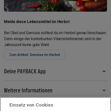
Meide diese Lebensmittel im Herbst
Bei Obst und Gemüse solltest du im Herbst genau hinschauen.
Denn einige der kunterbunten Vitaminlieferanten sind in der
Jahreszeit keine gute Wahl.
Zum Artikel: Gemüse im Herbst
Deine PAYBACK App
Weitere Informationen
Einsatz von Cookies
Services