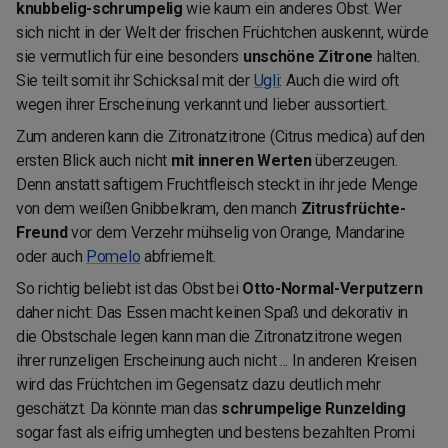
knubbelig-schrumpelig
wie kaum ein anderes Obst. Wer
sich nicht in der Welt der frischen Früchtchen auskennt, würde
sie vermutlich für eine besonders
unschöne Zitrone
halten.
Sie teilt somit ihr Schicksal mit der
Ugli
: Auch die wird oft
wegen ihrer Erscheinung verkannt und lieber aussortiert.
Zum anderen kann die Zitronatzitrone
(Citrus medica)
auf den
ersten Blick auch nicht
mit inneren Werten
überzeugen.
Denn anstatt saftigem Fruchtfleisch steckt in ihr jede Menge
von dem weißen Gnibbelkram, den manch
Zitrusfrüchte-
Freund
vor dem Verzehr mühselig von Orange, Mandarine
oder auch
Pomelo
abfriemelt.
So richtig beliebt ist das Obst bei
Otto-Normal-Verputzern
daher nicht: Das Essen macht keinen Spaß und dekorativ in
die Obstschale legen kann man die Zitronatzitrone wegen
ihrer runzeligen Erscheinung auch nicht ... In anderen Kreisen
wird das Früchtchen im Gegensatz dazu deutlich mehr
geschätzt. Da könnte man das
schrumpelige Runzelding
sogar fast als eifrig umhegten und bestens bezahlten Promi