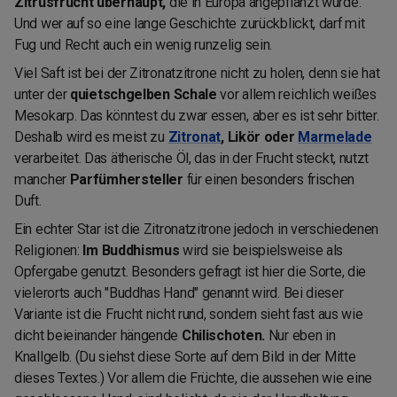
Zitrusfrucht überhaupt,
die in Europa angepflanzt wurde.
Und wer auf so eine lange Geschichte zurückblickt, darf mit
Fug und Recht auch ein wenig runzelig sein.
Viel Saft ist bei der Zitronatzitrone nicht zu holen, denn sie hat
unter der
quietschgelben Schale
vor allem reichlich weißes
Mesokarp. Das könntest du zwar essen, aber es ist sehr bitter.
Deshalb wird es meist zu
Zitronat
, Likör oder
Marmelade
verarbeitet. Das ätherische Öl, das in der Frucht steckt, nutzt
mancher
Parfümhersteller
für einen besonders frischen
Duft.
Ein echter Star ist die Zitronatzitrone jedoch in verschiedenen
Religionen:
Im Buddhismus
wird sie beispielsweise als
Opfergabe genutzt. Besonders gefragt ist hier die Sorte, die
vielerorts auch "Buddhas Hand" genannt wird. Bei dieser
Variante ist die Frucht nicht rund, sondern sieht fast aus wie
dicht beieinander hängende
Chilischoten.
Nur eben in
Knallgelb. (Du siehst diese Sorte auf dem Bild in der Mitte
dieses Textes.) Vor allem die Früchte, die aussehen wie eine