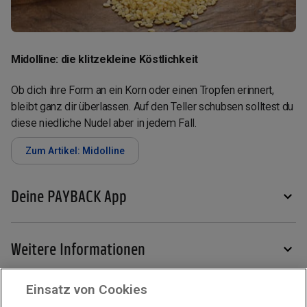
Midolline: die klitzekleine Köstlichkeit
Ob dich ihre Form an ein Korn oder einen Tropfen erinnert,
bleibt ganz dir überlassen. Auf den Teller schubsen solltest du
diese niedliche Nudel aber in jedem Fall.
Zum Artikel: Midolline
Deine PAYBACK App
Weitere Informationen
Einsatz von Cookies
Services