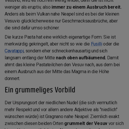
Vesuvio, wird es noch ein wenig wilder, denn die ist nicht
weniger als eruptiv, also
immer zu einem Ausbruch bereit.
Anders als beim Vulkan nahe Neapel sind es bei der kleinen
Vesuvio glücklicherweise nur Geschmacksausbrüche, aber
die sind dafür umso schöner.
Die kurze Pasta hat eine wirklich eigenartige Form: Sie ist
merkwürdig gekringelt, aber nicht so wie die
Fusilli
oder die
Cavatappi
, sondern eher schneckenhausartig und sich
langsam entlang der Mitte
nach oben aufbäumend.
Damit
ahmt das kleine Pastateilchen den Vesuv nach, aus dem bei
einem Ausbruch aus der Mitte das Magma in die Höhe
donnert.
Ein grummeliges Vorbild
Der Ursprungsort der niedlichen Nudel (die sich vermutlich
mehr Respekt und vor allem andere Adjektive als "niedlich"
wünschen würde) ist Gragnano nahe Neapel. Ziemlich exakt
zwischen diesen beiden Orten
grummelt der Vesuv
vor sich