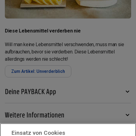
Diese Lebensmittel verderben nie
Will man keine Lebensmittel verschwenden, muss man sie
aufbrauchen, bevor sie verderben. Diese Lebensmittel
allerdings werden nie schlecht!
Zum Artikel: Unverderblich
Deine PAYBACK App
Weitere Informationen
Einsatz von Cookies