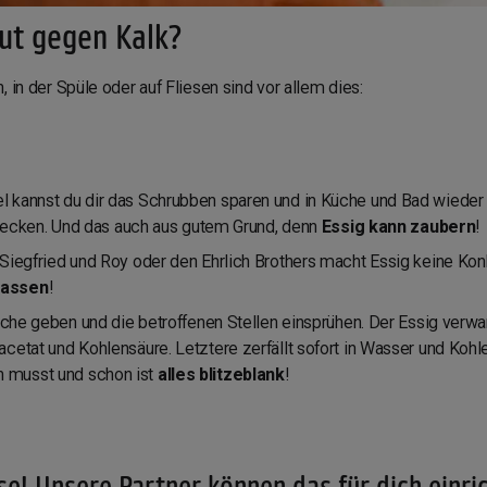
gut gegen Kalk?
 in der Spüle oder auf Fliesen sind vor allem dies:
 kannst du dir das Schrubben sparen und in Küche und Bad wieder 
 Flecken. Und das auch aus gutem Grund, denn
Essig kann zaubern
!
 Siegfried und Roy oder den Ehrlich Brothers macht Essig keine Ko
lassen
!
asche geben und die betroffenen Stellen einsprühen. Der Essig verw
cetat und Kohlensäure. Letztere zerfällt sofort in Wasser und Kohle
 musst und schon ist
alles blitzeblank
!
e! Unsere Partner können das für dich einri