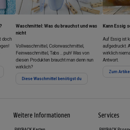
?
Waschmittel: Was du brauchst und was
Kann Essig 
nicht
st doch
Auf Essig ist
egen!
Vollwaschmittel, Colorwaschmittel,
aufgedruckt. 
e
Feinwaschmittel, Tabs ... puh! Was von
wirklich niema
diesen Produkten braucht man denn nun
Antwort.
wirklich?
Zum Artike
Diese Waschmittel benötigst du
Weitere Informationen
Services
PAYBACK Karten
PAYBACK Prosp