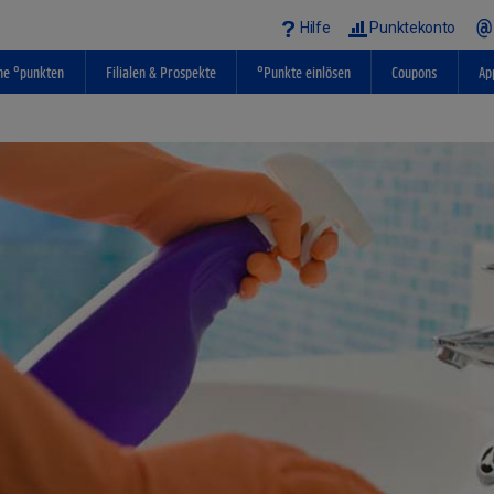
Hilfe
Punktekonto
ne °punkten
Filialen & Prospekte
°Punkte einlösen
Coupons
Ap