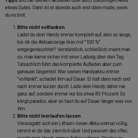
Tipps
und tue deinem aktuellen oder auch zukünftigen Akku
etwas Gutes. Dann ist er abends auch erst dann müde, wenn
du es bist.
Bitte nicht volltanken
Lädst du dein Handy immer komplett auf, also so lange,
bis dir die Akkuanzeige brav mit "100 %"
entgegenleuchtet? Verständlich, schließlich meint man
so, man käme sicher mit einer Ladung über den Tag.
Tatsächlich führt das komplette Aufladen aber zum
genauen Gegenteil: Wer seinen Handyakku immer
"volltankt", schadet ihm auf Dauer. Er hält dann nach und
nach immer kürzer durch. Lade dein Handy daher nie
ganz auf, sondern immer nur bis etwa 85 Prozent. Es
klingt paradox, aber so hast du auf Dauer länger was von
ihm.
Bitte nicht leerlaufen lassen
Verausgabt sich ein Lithium-Ionen-Akku einmal völlig,
nimmt er dir das ziemlich übel. Und passiert das öfter,