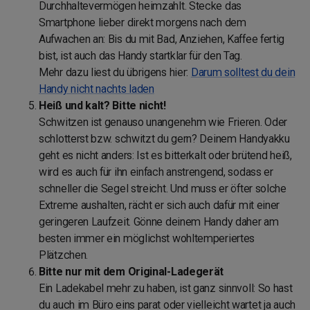
Durchhaltevermögen heimzahlt. Stecke das
Smartphone lieber direkt morgens nach dem
Aufwachen an: Bis du mit Bad, Anziehen, Kaffee fertig
bist, ist auch das Handy startklar für den Tag.
Mehr dazu liest du übrigens hier:
Darum solltest du dein
Handy nicht nachts laden
Heiß und kalt? Bitte nicht!
Schwitzen ist genauso unangenehm wie Frieren. Oder
schlotterst bzw. schwitzt du gern? Deinem Handyakku
geht es nicht anders: Ist es bitterkalt oder brütend heiß,
wird es auch für ihn einfach anstrengend, sodass er
schneller die Segel streicht. Und muss er öfter solche
Extreme aushalten, rächt er sich auch dafür mit einer
geringeren Laufzeit. Gönne deinem Handy daher am
besten immer ein möglichst wohltemperiertes
Plätzchen.
Bitte nur mit dem Original-Ladegerät
Ein Ladekabel mehr zu haben, ist ganz sinnvoll: So hast
du auch im Büro eins parat oder vielleicht wartet ja auch