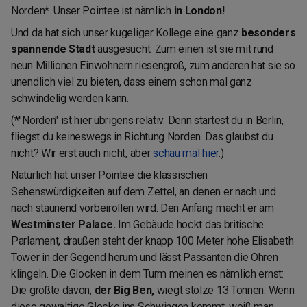
Norden*. Unser Pointee ist nämlich
in London!
Und da hat sich unser kugeliger Kollege eine ganz
besonders
spannende Stadt
ausgesucht. Zum einen ist sie mit rund
neun Millionen Einwohnern riesengroß, zum anderen hat sie so
unendlich viel zu bieten, dass einem schon mal ganz
schwindelig werden kann.
(*"Norden" ist hier übrigens relativ. Denn startest du in Berlin,
fliegst du keineswegs in Richtung Norden. Das glaubst du
nicht? Wir erst auch nicht, aber
schau mal hier
.)
Natürlich hat unser Pointee die klassischen
Sehenswürdigkeiten auf dem Zettel, an denen er nach und
nach staunend vorbeirollen wird. Den Anfang macht er am
Westminster Palace.
Im Gebäude hockt das britische
Parlament, draußen steht der knapp 100 Meter hohe Elisabeth
Tower in der Gegend herum und lässt Passanten die Ohren
klingeln. Die Glocken in dem Turm meinen es nämlich ernst:
Die größte davon,
der Big Ben,
wiegt stolze 13 Tonnen. Wenn
diese gewaltige Glocke ins Schwingen kommt, weiß man,