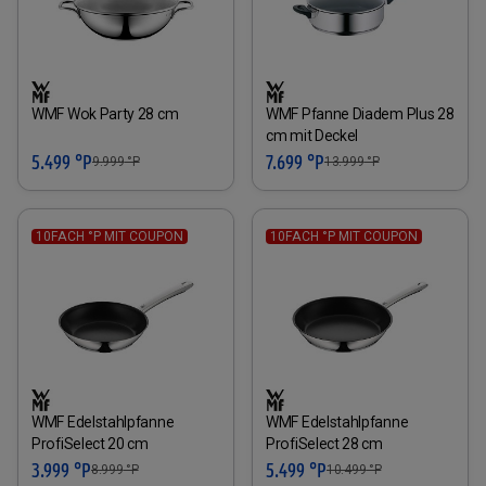
WMF Wok Party 28 cm
WMF Pfanne Diadem Plus 28
cm mit Deckel
5.499 °P
7.699 °P
9.999
°P
13.999
°P
10FACH °P MIT COUPON
10FACH °P MIT COUPON
WMF Edelstahlpfanne
WMF Edelstahlpfanne
ProfiSelect 20 cm
ProfiSelect 28 cm
3.999 °P
5.499 °P
8.999
°P
10.499
°P