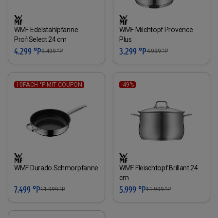
WMF Edelstahlpfanne
WMF Milchtopf Provence
ProfiSelect 24 cm
Plus
4.299 °P
3.299 °P
9.499
°P
4.999
°P
10FACH °P MIT COUPON
-49%
WMF Durado Schmorpfanne
WMF Fleischtopf Brillant 24
cm
7.499 °P
5.999 °P
11.999
°P
11.999
°P