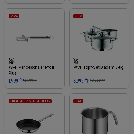
-25%
-50%
WMF Pendelschäler Profi
WMF Topf-Set Diadem 3-tlg.
Plus
1.999 °P
8.999 °P
2.699
°P
17.999
°P
10FACH °P MIT COUPON
-34%