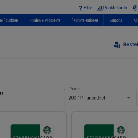
Hilfe
Punktekonto
ne °punkten
Filialen & Prospekte
°Punkte einlösen
Coupons
Ap
Beste
°Punkte:
"