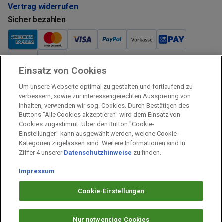
Vertrag widerrufen
Sicher bezahlen
Einsatz von Cookies
Verkauf und Versand
Um unsere Webseite optimal zu gestalten und fortlaufend zu
Kostenloser Versand:
verbessern, sowie zur interessengerechten Ausspielung von
Inhalten, verwenden wir sog. Cookies. Durch Bestätigen des
Verkauf und Versand durch:
Buttons "Alle Cookies akzeptieren" wird dem Einsatz von
Verkauf Gutscheine durch:
Cookies zugestimmt. Über den Button "Cookie-
Einstellungen" kann ausgewählt werden, welche Cookie-
Sicher einkaufen
Kategorien zugelassen sind. Weitere Informationen sind in
Ziffer 4 unserer
Datenschutzhinweise
zu finden.
Alle Preise inkl. MwSt.
Impressum
Prämien Impressum
Fragen & Hilfe
Cookie-Einstellungen
Prämien Datenschutz
Barrierefreiheit
Nur notwendige Cookies