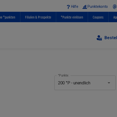
Hilfe
Punktekonto
ne °punkten
Filialen & Prospekte
°Punkte einlösen
Coupons
Ap
Beste
°Punkte: