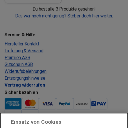
Du hast alle 3 Produkte gesehen!
Das war noch nicht genug? Stöber doch hier weiter.
Service & Hilfe
Hersteller Kontakt
Lieferung & Versand
Prämien AGB
Gutschein AGB
Widerrufsbelehrungen
Entsorgungshinweise
Vertrag widerrufen
Sicher bezahlen
Einsatz von Cookies
Verkauf und Versand