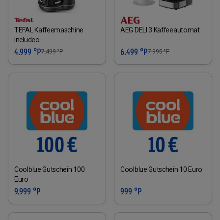
TEFAL Kaffeemaschine
AEG DELI 3 Kaffeeautomat
Includeo
4.999 °P
6.499 °P
7.499
°P
7.995
°P
Coolblue Gutschein 100
Coolblue Gutschein 10 Euro
Euro
9.999 °P
999 °P