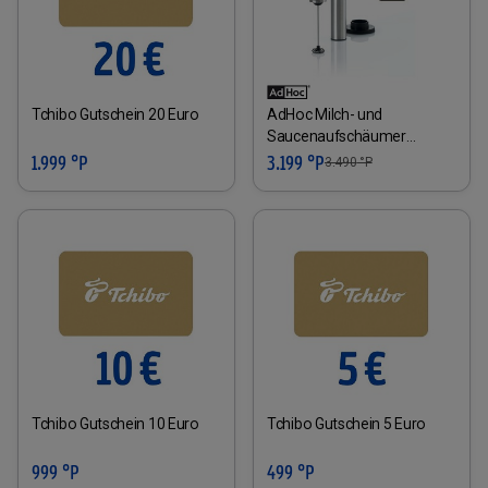
Tchibo Gutschein 20 Euro
AdHoc Milch- und
Saucenaufschäumer
RAPIDO
1.999 °P
3.199 °P
3.490
°P
Tchibo Gutschein 10 Euro
Tchibo Gutschein 5 Euro
999 °P
499 °P