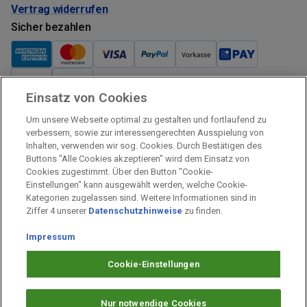
Vertrag widerrufen
Sicher bezahlen
Einsatz von Cookies
Verkauf und Versand
Um unsere Webseite optimal zu gestalten und fortlaufend zu
Kostenloser Versand:
verbessern, sowie zur interessengerechten Ausspielung von
Inhalten, verwenden wir sog. Cookies. Durch Bestätigen des
Verkauf und Versand durch:
Buttons "Alle Cookies akzeptieren" wird dem Einsatz von
Verkauf Gutscheine durch:
Cookies zugestimmt. Über den Button "Cookie-
Einstellungen" kann ausgewählt werden, welche Cookie-
Sicher einkaufen
Kategorien zugelassen sind. Weitere Informationen sind in
Ziffer 4 unserer
Datenschutzhinweise
zu finden.
Alle Preise inkl. MwSt.
Impressum
Prämien Impressum
Fragen & Hilfe
Cookie-Einstellungen
Prämien Datenschutz
Barrierefreiheit
Nur notwendige Cookies