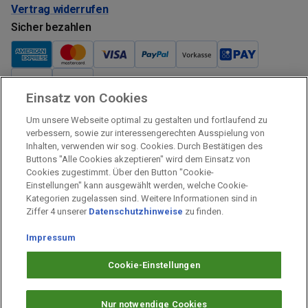
Vertrag widerrufen
Sicher bezahlen
Einsatz von Cookies
Verkauf und Versand
Um unsere Webseite optimal zu gestalten und fortlaufend zu
Kostenloser Versand:
verbessern, sowie zur interessengerechten Ausspielung von
Inhalten, verwenden wir sog. Cookies. Durch Bestätigen des
Verkauf und Versand durch:
Buttons "Alle Cookies akzeptieren" wird dem Einsatz von
Verkauf Gutscheine durch:
Cookies zugestimmt. Über den Button "Cookie-
Einstellungen" kann ausgewählt werden, welche Cookie-
Sicher einkaufen
Kategorien zugelassen sind. Weitere Informationen sind in
Ziffer 4 unserer
Datenschutzhinweise
zu finden.
Alle Preise inkl. MwSt.
Impressum
Prämien Impressum
Fragen & Hilfe
Cookie-Einstellungen
Prämien Datenschutz
Barrierefreiheit
Nur notwendige Cookies