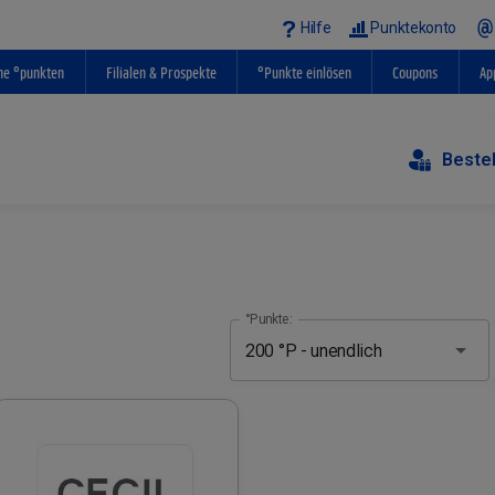
Hilfe
Punktekonto
ne °punkten
Filialen & Prospekte
°Punkte einlösen
Coupons
Ap
Beste
°Punkte: