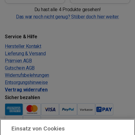
Du hast alle 4 Produkte gesehen!
Das war noch nicht genug? Stöber doch hier weiter.
Service & Hilfe
Hersteller Kontakt
Lieferung & Versand
Prämien AGB
Gutschein AGB
Widerrufsbelehrungen
Entsorgungshinweise
Vertrag widerrufen
Sicher bezahlen
Einsatz von Cookies
Verkauf und Versand