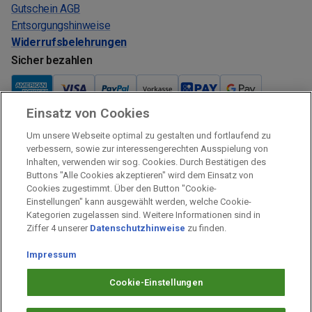
Gutschein AGB
Entsorgungshinweise
Widerrufsbelehrungen
Sicher bezahlen
Einsatz von Cookies
Um unsere Webseite optimal zu gestalten und fortlaufend zu
Verkauf und Versand
verbessern, sowie zur interessengerechten Ausspielung von
Inhalten, verwenden wir sog. Cookies. Durch Bestätigen des
Kostenloser Versand:
Buttons "Alle Cookies akzeptieren" wird dem Einsatz von
Verkauf und Versand durch:
Cookies zugestimmt. Über den Button "Cookie-
Einstellungen" kann ausgewählt werden, welche Cookie-
Verkauf Gutscheine durch:
Kategorien zugelassen sind. Weitere Informationen sind in
Sicher einkaufen
Ziffer 4 unserer
Datenschutzhinweise
zu finden.
Impressum
Alle Preise inkl. MwSt.
Impressum
Cookie-Einstellungen
Arbeiten bei PAYBACK