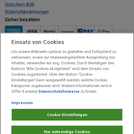
Gutschein AGB
Widerrufsbelehrungen
Sicher bezahlen
Einsatz von Cookies
Um unsere Webseite optimal zu gestalten und fortlaufend zu
Verkauf und Versand
verbessern, sowie zur interessengerechten Ausspielung von
Inhalten, verwenden wir sog. Cookies. Durch Bestätigen des
Kostenloser Versand:
Buttons "Alle Cookies akzeptieren" wird dem Einsatz von
Verkauf und Versand durch:
Cookies zugestimmt. Über den Button "Cookie-
Einstellungen" kann ausgewählt werden, welche Cookie-
Verkauf Gutscheine durch:
Kategorien zugelassen sind. Weitere Informationen sind in
Sicher einkaufen
Ziffer 4 unserer
Datenschutzhinweise
zu finden.
Impressum
Alle Preise inkl. MwSt.
Impressum
Cookie-Einstellungen
Arbeiten bei PAYBACK
Datenschutz
Nur notwendige Cookies