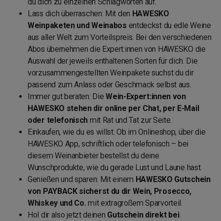
du dich zu einzelnen Schlagworten auf.
Lass dich überraschen: Mit den
HAWESKO
Weinpaketen und Weinabos
entdeckst du edle Weine
aus aller Welt zum Vorteilspreis. Bei den verschiedenen
Abos übernehmen die Expert:innen von HAWESKO die
Auswahl der jeweils enthaltenen Sorten für dich. Die
vorzusammengestellten Weinpakete suchst du dir
passend zum Anlass oder Geschmack selbst aus.
Immer gut beraten: Die
Wein-Expert:innen von
HAWESKO stehen dir online per Chat, per E-Mail
oder telefonisch
mit Rat und Tat zur Seite.
Einkaufen, wie du es willst: Ob im Onlineshop, über die
HAWESKO App, schriftlich oder telefonisch – bei
diesem Weinanbieter bestellst du deine
Wunschprodukte, wie du gerade Lust und Laune hast.
Genießen und sparen: Mit einem
HAWESKO Gutschein
von PAYBACK sicherst du dir Wein, Prosecco,
Whiskey und Co.
mit extragroßem Sparvorteil.
Hol dir also jetzt deinen
Gutschein direkt bei