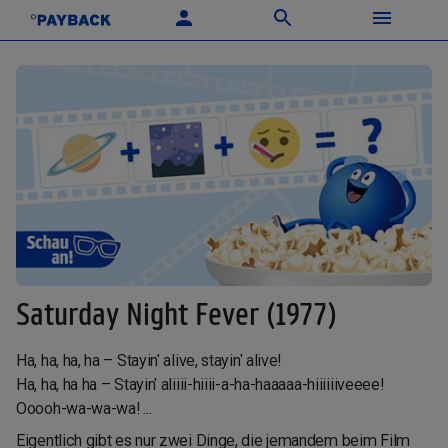
Saturday Night Fever (1977)
Ha, ha, ha, ha – Stayin' alive, stayin' alive!
Ha, ha, ha ha – Stayin' aliiii-hiiii-a-ha-haaaaa-hiiiiiiveeee!
Ooooh-wa-wa-wa! ...
Eigentlich gibt es nur zwei Dinge, die jemandem beim Film