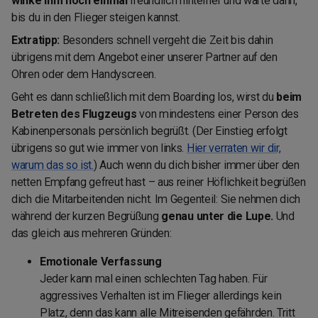
winke ihm noch einmal
freundlich hinterher und warte dann,
bis du in den Flieger steigen kannst.
Extratipp:
Besonders schnell vergeht die Zeit bis dahin
übrigens mit dem Angebot einer unserer Partner auf den
Ohren oder dem Handyscreen.
Geht es dann schließlich mit dem Boarding los, wirst du
beim
Betreten des Flugzeugs
von mindestens einer Person des
Kabinenpersonals persönlich begrüßt. (Der Einstieg erfolgt
übrigens so gut wie immer von links.
Hier verraten wir dir,
warum das so ist.
) Auch wenn du dich bisher immer über den
netten Empfang gefreut hast – aus reiner Höflichkeit begrüßen
dich die Mitarbeitenden nicht. Im Gegenteil: Sie nehmen dich
während der kurzen Begrüßung
genau unter die Lupe.
Und
das gleich aus mehreren Gründen:
Emotionale Verfassung
Jeder kann mal einen schlechten Tag haben. Für
aggressives Verhalten ist im Flieger allerdings kein
Platz, denn das kann alle Mitreisenden gefährden. Tritt