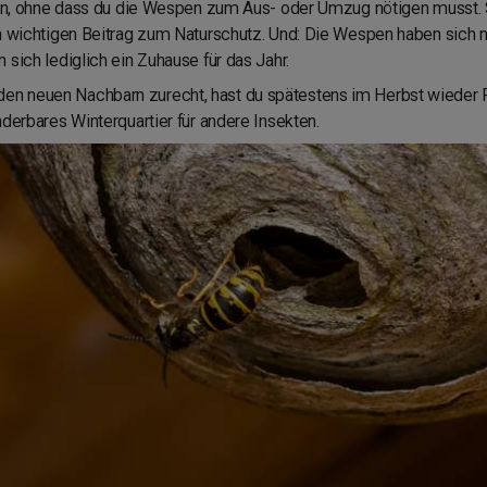
cken, ohne dass du die Wespen zum Aus- oder Umzug nötigen musst. S
n wichtigen Beitrag zum Naturschutz. Und: Die Wespen haben sich ni
sich lediglich ein Zuhause für das Jahr.
en neuen Nachbarn zurecht, hast du spätestens im Herbst wieder
nderbares Winterquartier für andere Insekten.