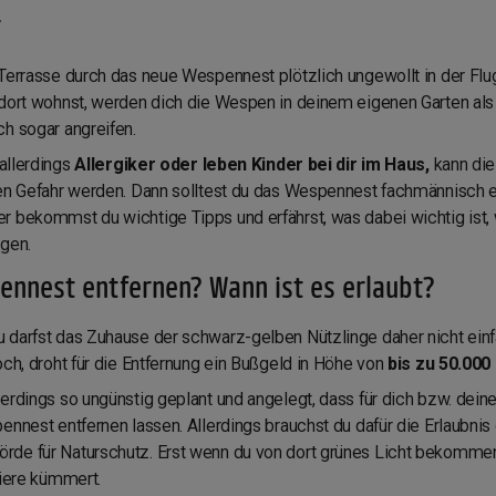
r
Terrasse durch das neue Wespennest plötzlich ungewollt in der Flug
 dort wohnst, werden dich die Wespen in deinem eigenen Garten als 
h sogar angreifen.
 allerdings
Allergiker oder leben Kinder bei dir im Haus,
kann die
ten Gefahr werden. Dann solltest du das Wespennest fachmännisch e
r bekommst du wichtige Tipps und erfährst, was dabei wichtig ist,
igen.
nnest entfernen? Wann ist es erlaubt?
 darfst das Zuhause der schwarz-gelben Nützlinge daher nicht einf
och, droht für die Entfernung ein Bußgeld in Höhe von
bis zu 50.000
erdings so ungünstig geplant und angelegt, dass für dich bzw. dein
ennest entfernen lassen. Allerdings brauchst du dafür die Erlaubnis
de für Naturschutz. Erst wenn du von dort grünes Licht bekommen 
Tiere kümmert.