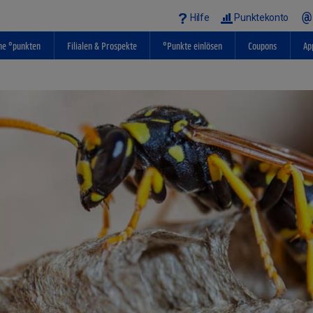
Hilfe
Punktekonto
ne °punkten
Filialen & Prospekte
°Punkte einlösen
Coupons
Ap