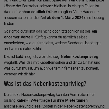
sich, und zwar ziemlich bald: Spätestens
ab dem 1. Juli 2024
könnte der Fernseher schwarz bleiben. In einigen Fällen ist
das auch
schon deutlich früher
möglich: Viele Haushalte
müssen schon für die Zeit
ab dem 1. März 2024
eine Lösung
finden.
So richtig gut klingt das nicht, doch tatsächlich ist das
ein
enormer Vorteil:
Künftig kannst du nämlich selbst
entscheiden, wie du fernsiehst, welche Sender du benötigst
und was du dafür zahlst.
Das ist bald möglich, weil das sog.
Nebenkostenprivileg
wegfällt. Was das mit Kabelfernsehen und dir zu tun hat und
was du tun musst, um auch weiterhin fernsehen zu können,
verraten wir dir hier.
Was ist das Nebenkostenprivileg?
Durch das Nebenkostenprivileg konnten Vermieter:innen
bislang
Kabel-TV-Verträge für ihre Mieter:innen
abschließen und diese Kosten in der Nebenkostenabrechnung