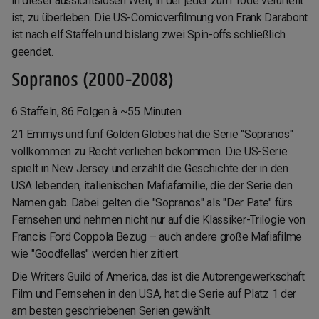
in dieser aussichtslosen Welt, in der jeder zum Tode verurteilt
ist, zu überleben. Die US-Comicverfilmung von Frank Darabont
ist nach elf Staffeln und bislang zwei Spin-offs schließlich
geendet.
Sopranos (2000-2008)
6 Staffeln, 86 Folgen à ~55 Minuten
21 Emmys und fünf Golden Globes hat die Serie "Sopranos"
vollkommen zu Recht verliehen bekommen. Die US-Serie
spielt in New Jersey und erzählt die Geschichte der in den
USA lebenden, italienischen Mafiafamilie, die der Serie den
Namen gab. Dabei gelten die "Sopranos" als "Der Pate" fürs
Fernsehen und nehmen nicht nur auf die Klassiker-Trilogie von
Francis Ford Coppola Bezug – auch andere große Mafiafilme
wie "Goodfellas" werden hier zitiert.
Die Writers Guild of America, das ist die Autorengewerkschaft
Film und Fernsehen in den USA, hat die Serie auf Platz 1 der
am besten geschriebenen Serien gewählt.