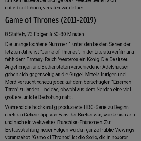
Kritikern außerordentlich gelobt? Welche Serien sich
unbedingt lohnen, verraten wir dir hier.
Game of Thrones (2011-2019)
8 Staffeln, 73 Folgen à 50-80 Minuten
Die unangefochtene Nummer 1 unter den besten Serien der
letzten Jahre ist "Game of Thrones": In der Literaturverfilmung
fehlt dem Fantasy-Reich Westeros ein König. Die Besitzer,
Angehörigen und Bediensteten verschiedener Adelshäuser
gehen sich gegenseitig an die Gurgel. Mittels Intrigen und
Mord versucht nahezu jeder, auf dem berüchtigten "Eisernen
Thron" zu landen. Und das, obwohl aus dem Norden eine viel
größere, untote Bedrohung naht ...
Während die hochkarätig produzierte HBO-Serie zu Beginn
noch ein Geheimtipp von Fans der Bücher war, wurde sie nach
und nach ein weltweites Franchise-Phänomen. Zur
Erstausstrahlung neuer Folgen wurden ganze Public Viewings
veranstaltet. "Game of Thrones" ist die Serie, die in neuerer