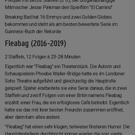
Prequel mit sechs Staffeln (s. o.), der drogenabhängige
Mitmischer Jesse Pinkman den Spielfilm "El Camino".
Breaking Bad hat 16 Emmys und zwei Golden Globes
bekommen und steht als am besten bewertete Serie im
Guinness-Buch der Rekorde.
Fleabag (2016-2019)
2 Staffeln, 12 Folgen à 23-28 Minuten
Eigentlich war "Fleabag" ein Theaterstück. Die Autorin und
Schauspielerin Phoebe Waller-Bridge hatte es im Londoner
Soho Theatre aufgeführt und gleichzeitig die Hauptrolle
gespielt. Später erarbeitete sie eine Serie daraus, die in zwei
Staffeln und zwölf Folgen von einer Britin namens Fleabag
erzählt: einer Frau, die ein erfolgloses Café betreibt. Eigentlich
hatte sie das mit ihrer besten Freundin zusammen eröffnet,
aber dann kam alles anders.
"Fleabag" hat einen sehr klugen, teilweise finsteren Humor. Die
Hauptdarstellerin durchbricht immer wieder die sog. vierte