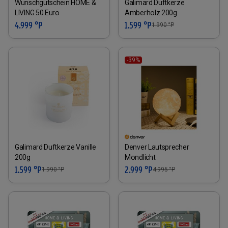
Wunschgutschein HOME &
Galimard Duftkerze
LIVING 50 Euro
Amberholz 200g
4.999 °P
1.599 °P
1.990
°P
-39%
Galimard Duftkerze Vanille
Denver Lautsprecher
200g
Mondlicht
1.599 °P
2.999 °P
1.990
°P
4.995
°P