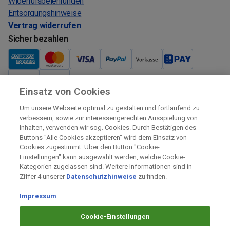
Widerrufsbelehrungen
Entsorgungshinweise
Vertrag widerrufen
Sicher bezahlen
Einsatz von Cookies
Verkauf und Versand
Um unsere Webseite optimal zu gestalten und fortlaufend zu
Kostenloser Versand:
verbessern, sowie zur interessengerechten Ausspielung von
Inhalten, verwenden wir sog. Cookies. Durch Bestätigen des
Verkauf und Versand durch:
Buttons "Alle Cookies akzeptieren" wird dem Einsatz von
Verkauf Gutscheine durch:
Cookies zugestimmt. Über den Button "Cookie-
Einstellungen" kann ausgewählt werden, welche Cookie-
Sicher einkaufen
Kategorien zugelassen sind. Weitere Informationen sind in
Ziffer 4 unserer
Datenschutzhinweise
zu finden.
Alle Preise inkl. MwSt.
Impressum
Prämien Impressum
Fragen & Hilfe
Cookie-Einstellungen
Prämien Datenschutz