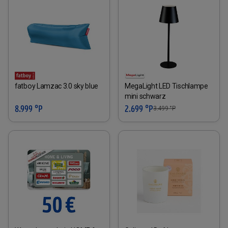
fatboy Lamzac 3.0 sky blue
MegaLight LED Tischlampe
mini schwarz
8.999 °P
2.699 °P
3.499
°P