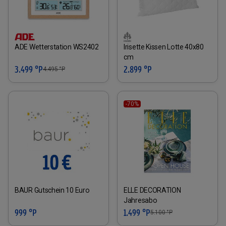
ADE Wetterstation WS2402
Irisette Kissen Lotte 40x80
cm
3.499 °P
2.899 °P
4.495
°P
-70%
BAUR Gutschein 10 Euro
ELLE DECORATION
Jahresabo
999 °P
1.499 °P
5.100
°P