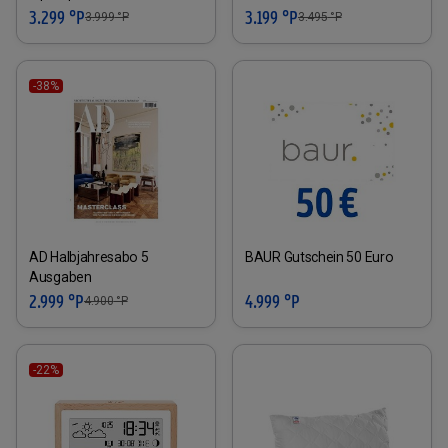
3.299 °P
3.199 °P
3.999
°P
3.495
°P
-38%
AD Halbjahresabo 5
BAUR Gutschein 50 Euro
Ausgaben
2.999 °P
4.999 °P
4.900
°P
-22%