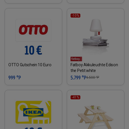
-10%
OTTO Gutschein 10 Euro
Fatboy Akkuleuchte Edison
the Petit white
999 °P
5.799 °P
6.500
°P
-41%