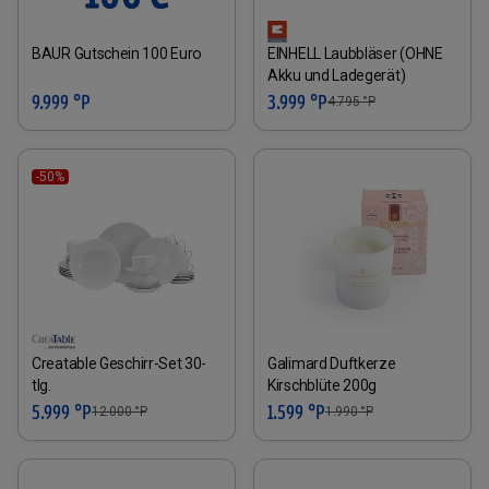
BAUR Gutschein 100 Euro
EINHELL Laubbläser (OHNE
Akku und Ladegerät)
9.999 °P
3.999 °P
4.795
°P
-50%
Creatable Geschirr-Set 30-
Galimard Duftkerze
tlg.
Kirschblüte 200g
5.999 °P
1.599 °P
12.000
°P
1.990
°P