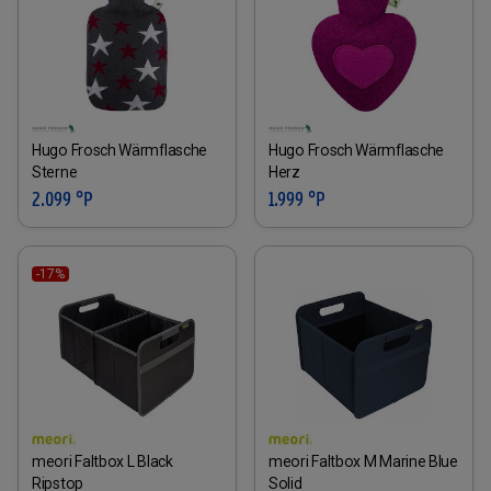
Hugo Frosch Wärmflasche
Hugo Frosch Wärmflasche
Sterne
Herz
2.099 °P
1.999 °P
-17%
meori Faltbox L Black
meori Faltbox M Marine Blue
Ripstop
Solid