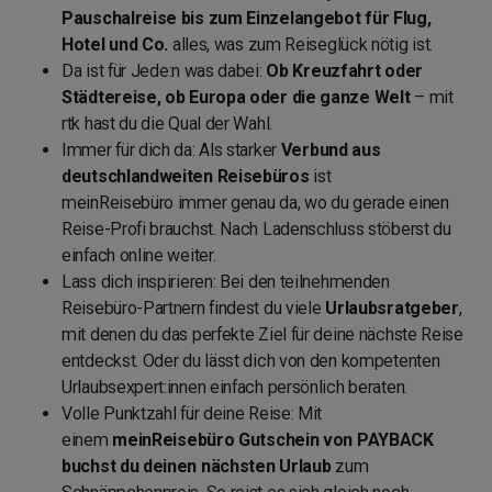
Pauschalreise bis zum Einzelangebot für Flug,
Hotel und Co.
alles, was zum Reiseglück nötig ist.
Da ist für Jede:n was dabei:
Ob Kreuzfahrt oder
Städtereise, ob Europa oder die ganze Welt
– mit
rtk hast du die Qual der Wahl.
Immer für dich da: Als starker
Verbund aus
deutschlandweiten Reisebüros
ist
meinReisebüro immer genau da, wo du gerade einen
Reise-Profi brauchst. Nach Ladenschluss stöberst du
einfach online weiter.
Lass dich inspirieren: Bei den teilnehmenden
Reisebüro-Partnern findest du viele
Urlaubsratgeber
,
mit denen du das perfekte Ziel für deine nächste Reise
entdeckst. Oder du lässt dich von den kompetenten
Urlaubsexpert:innen einfach persönlich beraten.
Volle Punktzahl für deine Reise: Mit
einem
meinReisebüro Gutschein von PAYBACK
buchst du deinen nächsten Urlaub
zum