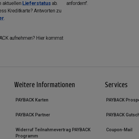
n aktuellen
Lieferstatus
ab.
anfordern".
ss Kreditkarte? Antworten zu
er
.
YBACK aufnehmen? Hier kommst
Weitere Informationen
Services
PAYBACK Karten
PAYBACK Prosp
PAYBACK Partner
PAYBACK Gutsc
Widerruf Teilnahmevertrag PAYBACK
Coupon-Mail
Programm