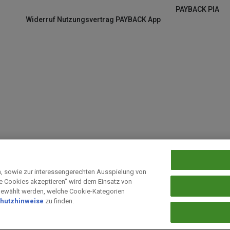
PAYBACK PIA
Widerruf Nutzungsvertrag PAYBACK App
n, sowie zur interessengerechten Ausspielung von
le Cookies akzeptieren" wird dem Einsatz von
 bei PAYBACK
Fragen & Hilfe
Datenschutz
Barrierefreiheit
Cookie-E
gewählt werden, welche Cookie-Kategorien
hutzhinweise
zu finden.