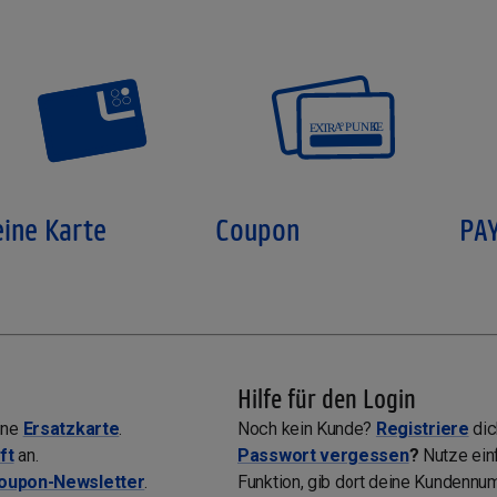
ine Karte
Coupon
PA
Hilfe für den Login
ine
Ersatzkarte
.
Noch kein Kunde?
Registriere
di
ft
an.
Passwort vergessen
?
Nutze ein
oupon-Newsletter
.
Funktion, gib dort deine Kundennum