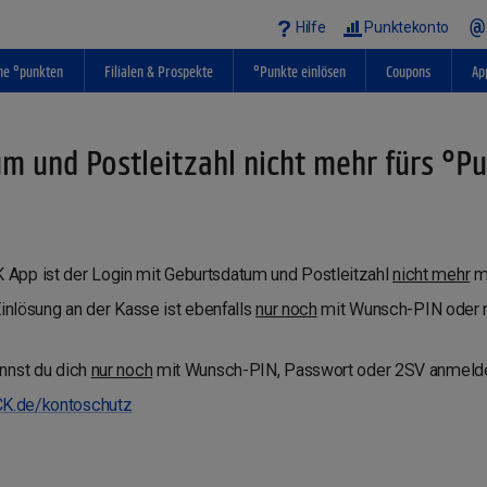
Hilfe
Punktekonto
ne °punkten
Filialen & Prospekte
°Punkte einlösen
Coupons
Ap
m und Postleitzahl nicht mehr fürs °P
App ist der Login mit Geburtsdatum und Postleitzahl
nicht mehr
mö
Einlösung an der Kasse ist ebenfalls
nur noch
mit Wunsch-PIN oder m
nnst du dich
nur noch
mit Wunsch-PIN, Passwort oder 2SV anmeld
K.de/kontoschutz