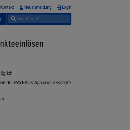
Kontakt
Neuanmeldung
Login
p
unkteeinlösen
glich.
it der PAYBACK App über 2-Schritt-
en.