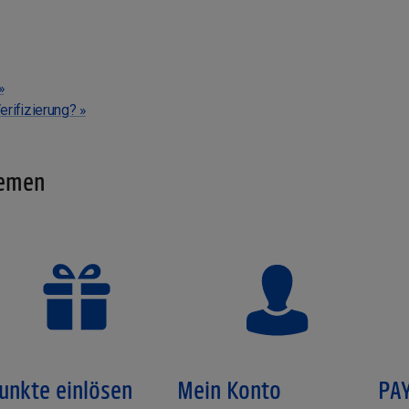
»
erifizierung? »
hemen
unkte einlösen
Mein Konto
PA