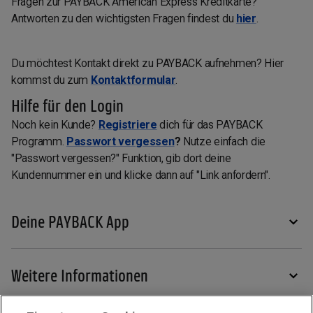
Fragen zur PAYBACK American Express Kreditkarte?
Antworten zu den wichtigsten Fragen findest du
hier
.
Du möchtest Kontakt direkt zu PAYBACK aufnehmen? Hier
kommst du zum
Kontaktformular
.
Hilfe für den Login
Noch kein Kunde?
Registriere
dich für das PAYBACK
Programm.
Passwort vergessen
?
Nutze einfach die
"Passwort vergessen?" Funktion, gib dort deine
Kundennummer ein und klicke dann auf "Link anfordern".
Deine PAYBACK App
Weitere Informationen