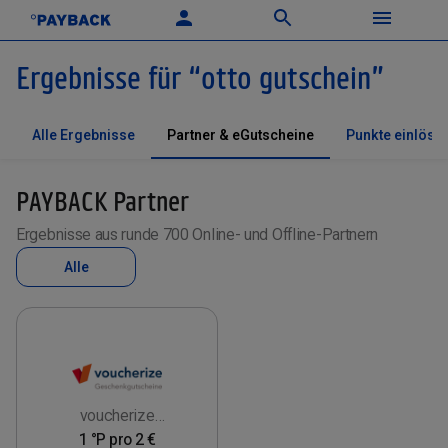
Ergebnisse für
“
otto gutschein
”
Alle Ergebnisse
Partner & eGutscheine
Punkte einlöse
PAYBACK Partner
Ergebnisse aus runde 700 Online- und Offline-Partnern
Alle
voucherize
Geschenkgutscheine
1 °P pro 2 €