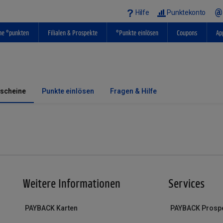
Hilfe
Punktekonto
ne °punkten
Filialen & Prospekte
°Punkte einlösen
Coupons
Ap
tscheine
Punkte einlösen
Fragen & Hilfe
Weitere Informationen
Services
PAYBACK Karten
PAYBACK Prosp