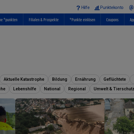
Hilfe
Punktekonto
ne °punkten
Filialen & Prospekte
°Punkte einlösen
Coupons
Ap
Aktuelle Katastrophe
Bildung
Ernährung
Geflüchtete
che
Lebenshilfe
National
Regional
Umwelt & Tierschut