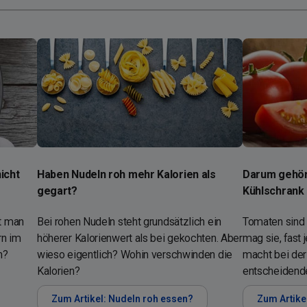
icht
Haben Nudeln roh mehr Kalorien als
Darum gehör
gegart?
Kühlschrank
t man
Bei rohen Nudeln steht grundsätzlich ein
Tomaten sind 
rn im
höherer Kalorienwert als bei gekochten. Aber
mag sie, fast j
h?
wieso eigentlich? Wohin verschwinden die
macht bei der
Kalorien?
entscheidende
Zum Artikel: Nudeln roh essen?
Zum Artike