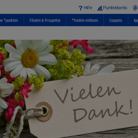
Hilfe
Punktekonto
ne °punkten
Filialen & Prospekte
°Punkte einlösen
Coupons
Ap