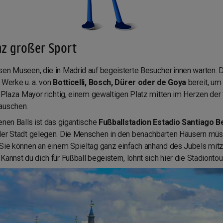
nz großer Sport
sen Museen, die in Madrid auf begeisterte Besucher:innen warten. D
 Werke u. a. von
Botticelli, Bosch, Dürer oder de Goya
bereit, um 
r Plaza Mayor richtig, einem gewaltigen Platz mitten im Herzen der 
lauschen.
enen Balls ist das gigantische
Fußballstadion Estadio Santiago 
 der Stadt gelegen. Die Menschen in den benachbarten Häusern mü
 Sie können an einem Spieltag ganz einfach anhand des Jubels mitz
annst du dich für Fußball begeistern, lohnt sich hier die Stadiontour