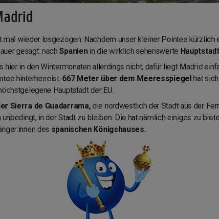
Madrid
t mal wieder losgezogen: Nachdem unser kleiner Pointee kürzlich e
auer gesagt: nach
Spanien
in die wirklich sehenswerte
Hauptstadt
 hier in den Wintermonaten allerdings nicht, dafür liegt Madrid ein
tee hinterherreist.
667 Meter über dem Meeresspiegel
hat sich
 höchstgelegene Hauptstadt der EU.
er Sierra de Guadarrama,
die nordwestlich der Stadt aus der Fer
 unbedingt, in der Stadt zu bleiben. Die hat nämlich einiges zu biete
änger:innen des
spanischen Königshauses.