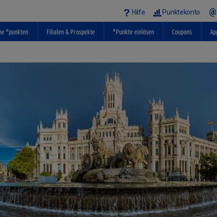
Hilfe
Punktekonto
ne °punkten
Filialen & Prospekte
°Punkte einlösen
Coupons
Ap