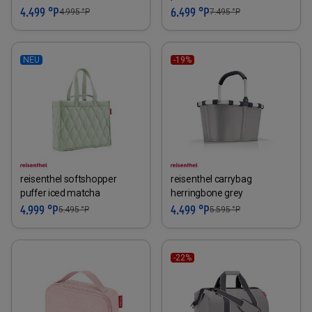
4.499 °P
6.499 °P
4.995
°P
7.495
°P
NEU
-19%
reisenthel softshopper
reisenthel carrybag
puffer iced matcha
herringbone grey
4.999 °P
4.499 °P
5.495
°P
5.595
°P
-22%