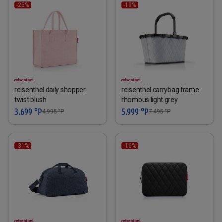
-25%
-19%
reisenthel daily shopper
reisenthel carrybag frame
twist blush
rhombus light grey
3.699 °P
5.999 °P
4.995
°P
7.495
°P
-31%
-16%