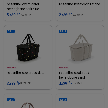
reisenthel overnighter
reisenthel notebook Tasche
herringbone dark blue
5.499 °P
2.499 °P
7.995
°P
2.995
°P
NEU
NEU
reisenthel coolerbag dots
reisenthel coolerbag
herringbone sand
2.999 °P
3.299 °P
3.295
°P
3.795
°P
NEU
NEU