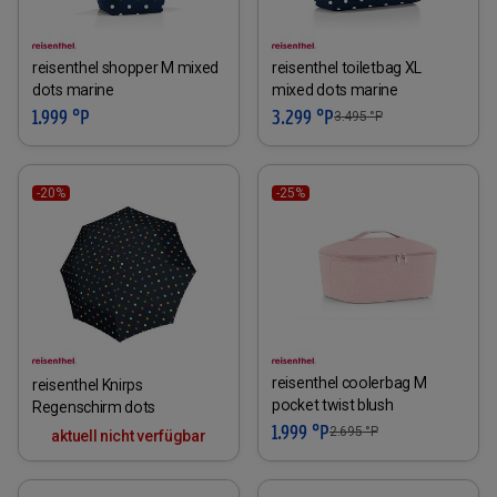
reisenthel shopper M mixed
reisenthel toiletbag XL
dots marine
mixed dots marine
1.999 °P
3.299 °P
3.495
°P
-20%
-25%
reisenthel coolerbag M
reisenthel Knirps
pocket twist blush
Regenschirm dots
1.999 °P
2.695
°P
aktuell nicht verfügbar