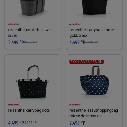
reisenthel coolerbag twist
reisenthel carrybag frame
silver
gold/black
3.499 °P
4.499 °P
3.795
°P
5.595
°P
EXKLUSIVES DESIGN
reisenthel carrybag dots
reisenthel easyshoppingbag
mixed dots marine
4.499 °P
2.499 °P
4.995
°P