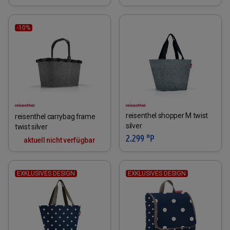
-10%
reisenthel shopper M twist
reisenthel carrybag frame
silver
twist silver
2.299 °P
aktuell nicht verfügbar
EXKLUSIVES DESIGN
EXKLUSIVES DESIGN