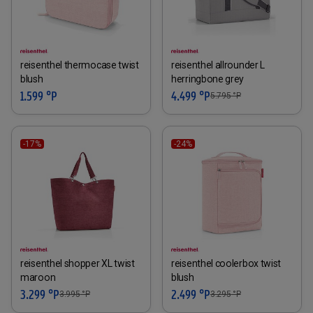
reisenthel thermocase twist
reisenthel allrounder L
blush
herringbone grey
1.599 °P
4.499 °P
5.795
°P
-17%
-24%
reisenthel shopper XL twist
reisenthel coolerbox twist
maroon
blush
3.299 °P
2.499 °P
3.995
°P
3.295
°P