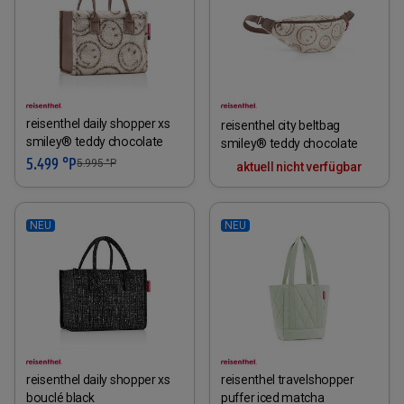
reisenthel daily shopper xs
reisenthel city beltbag
smiley® teddy chocolate
smiley® teddy chocolate
5.499 °P
5.995
°P
aktuell nicht verfügbar
NEU
NEU
reisenthel daily shopper xs
reisenthel travelshopper
bouclé black
puffer iced matcha