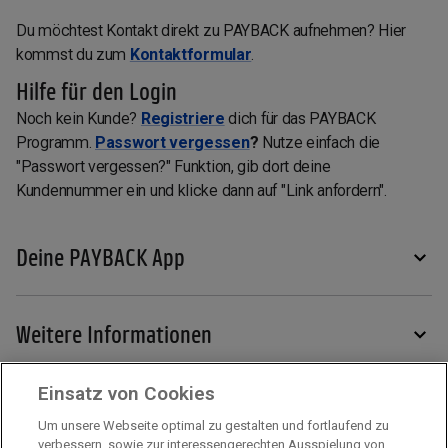
Du möchtest Kontakt direkt zu PAYBACK aufnehmen? Hier
kommst du zum
Kontaktformular
.
Hilfe für den Login
Noch kein Kunde?
Registriere
dich für das PAYBACK
Programm.
Passwort vergessen
?
Nutze einfach die
"Passwort vergessen?" Funktion, gib dort deine
Kundennummer ein und klicke dann auf "Link anfordern".
Deine PAYBACK App
Weitere Informationen
Einsatz von Cookies
Services
Um unsere Webseite optimal zu gestalten und fortlaufend zu
verbessern, sowie zur interessengerechten Ausspielung von