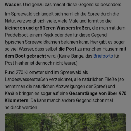
Wasser.
Und genau das macht diese Gegend so besonders.
Im Spreewald schlängelt sich nämlich die Spree durch die
Natur, verzweigt sich viele, viele Male und formt so die
kleineren und größeren Wasserstraßen,
die man mit dem
Paddelboot, einem Kajak oder den für diese Gegend
typischen Spreewaldkähnen befahren kann. Hier gibt es sogar
so viel Wasser, dass selbst
die Post
zu manchen Häusern
mit
dem Boot gebracht
wird. (Keine Bange, das
Briefporto
für
Post hierher ist dennoch nicht teurer.)
Rund 270 Kilometer sind im Spreewald als
Landeswasserstraßen verzeichnet, alle natürlichen Fließe (so
nennt man die natürlichen Abzweigungen der Spree) und
Kanäle bringen es sogar auf eine
Gesamtlänge von über 970
Kilometern.
Da kann manch andere Gegend schon mal
neidisch werden.