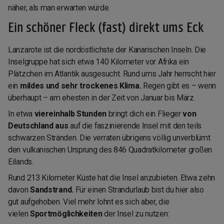
näher, als man erwarten würde.
Ein schöner Fleck (fast) direkt ums Eck
Lanzarote ist die nordöstlichste der Kanarischen Inseln. Die
Inselgruppe hat sich etwa 140 Kilometer vor Afrika ein
Plätzchen im Atlantik ausgesucht. Rund ums Jahr herrscht hier
ein
mildes und sehr trockenes Klima.
Regen gibt es – wenn
überhaupt – am ehesten in der Zeit von Januar bis März.
In etwa
viereinhalb Stunden
bringt dich ein Flieger
von
Deutschland aus
auf die faszinierende Insel mit den teils
schwarzen Stränden. Die verraten übrigens völlig unverblümt
den vulkanischen Ursprung des 846 Quadratkilometer großen
Eilands.
Rund 213 Kilometer Küste hat die Insel anzubieten. Etwa zehn
davon
Sandstrand.
Für einen Strandurlaub bist du hier also
gut aufgehoben. Viel mehr lohnt es sich aber, die
vielen
Sportmöglichkeiten
der Insel zu nutzen: