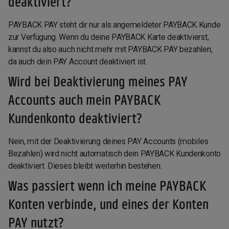
deaktiviert?
PAYBACK PAY steht dir nur als angemeldeter PAYBACK Kunde
zur Verfügung. Wenn du deine PAYBACK Karte deaktivierst,
kannst du also auch nicht mehr mit PAYBACK PAY bezahlen,
da auch dein PAY Account deaktiviert ist.
Wird bei Deaktivierung meines PAY
Accounts auch mein PAYBACK
Kundenkonto deaktiviert?
Nein, mit der Deaktivierung deines PAY Accounts (mobiles
Bezahlen) wird nicht automatisch dein PAYBACK Kundenkonto
deaktiviert. Dieses bleibt weiterhin bestehen.
Was passiert wenn ich meine PAYBACK
Konten verbinde, und eines der Konten
PAY nutzt?