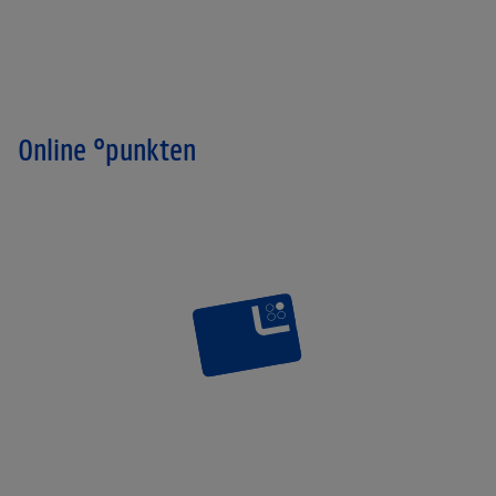
Online °punkten