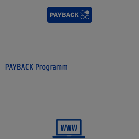
PAYBACK Programm