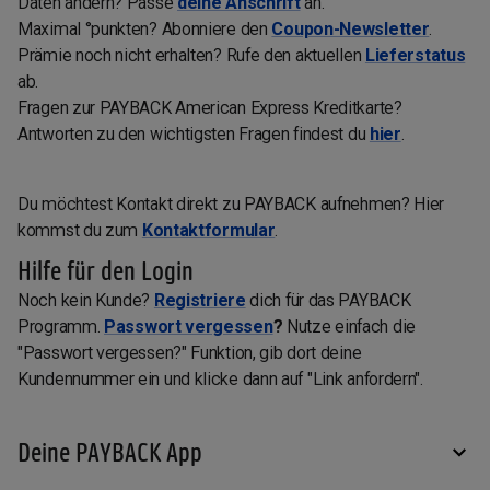
Daten ändern? Passe
deine Anschrift
an.
Maximal °punkten? Abonniere den
Coupon-Newsletter
.
Prämie noch nicht erhalten? Rufe den aktuellen
Lieferstatus
ab.
Fragen zur PAYBACK American Express Kreditkarte?
Antworten zu den wichtigsten Fragen findest du
hier
.
Du möchtest Kontakt direkt zu PAYBACK aufnehmen? Hier
kommst du zum
Kontaktformular
.
Hilfe für den Login
Noch kein Kunde?
Registriere
dich für das PAYBACK
Programm.
Passwort vergessen
?
Nutze einfach die
"Passwort vergessen?" Funktion, gib dort deine
Kundennummer ein und klicke dann auf "Link anfordern".
Deine PAYBACK App