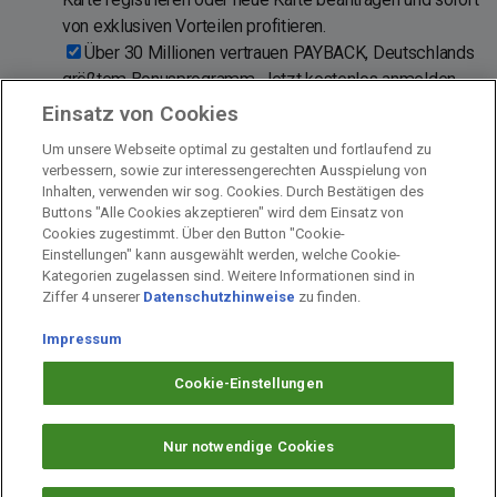
von exklusiven Vorteilen profitieren.
Über 30 Millionen vertrauen PAYBACK, Deutschlands
größtem Bonusprogramm. Jetzt kostenlos anmelden
und PAYBACK Karte aktivieren!
Einsatz von Cookies
Sofort nach der Anmeldung °punkten und sparen bei
Um unsere Webseite optimal zu gestalten und fortlaufend zu
Aral · dm-drogerie markt · EDEKA · Netto · C&A ·
verbessern, sowie zur interessengerechten Ausspielung von
Fressnapf und rund 700 weiteren Partnern.
Inhalten, verwenden wir sog. Cookies. Durch Bestätigen des
Buttons "Alle Cookies akzeptieren" wird dem Einsatz von
Cookies zugestimmt. Über den Button "Cookie-
Einstellungen" kann ausgewählt werden, welche Cookie-
Kategorien zugelassen sind. Weitere Informationen sind in
Impressum
Ziffer 4 unserer
Datenschutzhinweise
zu finden.
Unternehmen
Arbeiten bei PAYBACK
Impressum
Fragen & Hilfe
Cookie-Einstellungen
Datenschutz
Barrierefreiheit
Nur notwendige Cookies
Cookie-Einstellungen