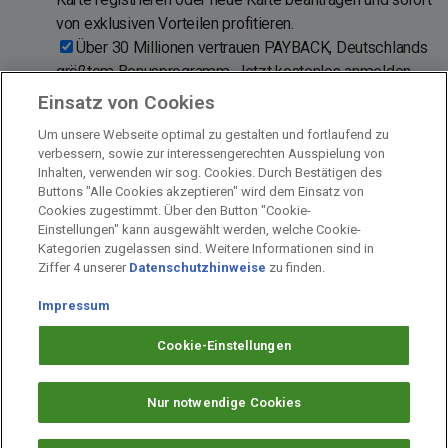
von exklusiven Vorteilen profitieren.
Über 30 Millionen vertrauen PAYBACK, Deutschlands
größtem Bonusprogramm. Jetzt kostenlos anmelden
und PAYBACK Karte aktivieren!
Einsatz von Cookies
Sofort nach der Anmeldung °punkten und sparen bei
Um unsere Webseite optimal zu gestalten und fortlaufend zu
Aral · dm-drogerie markt · EDEKA · Netto · C&A ·
verbessern, sowie zur interessengerechten Ausspielung von
Fressnapf und rund 700 weiteren Partnern.
Inhalten, verwenden wir sog. Cookies. Durch Bestätigen des
Buttons "Alle Cookies akzeptieren" wird dem Einsatz von
Cookies zugestimmt. Über den Button "Cookie-
Einstellungen" kann ausgewählt werden, welche Cookie-
Kategorien zugelassen sind. Weitere Informationen sind in
Impressum
Ziffer 4 unserer
Datenschutzhinweise
zu finden.
Unternehmen
Arbeiten bei PAYBACK
Impressum
Fragen & Hilfe
Cookie-Einstellungen
Datenschutz
Barrierefreiheit
Nur notwendige Cookies
Cookie-Einstellungen