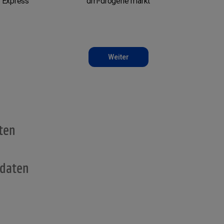
 Express
dm-drogerie markt
Weiter
e
ten
sdaten