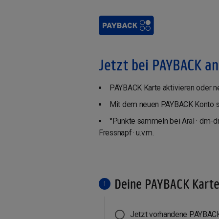
Jetzt bei PAYBACK a
PAYBACK Karte aktivieren oder ne
Mit dem neuen PAYBACK Konto so
°Punkte sammeln bei Aral · dm-dr
Fressnapf · u.v.m.
Deine PAYBACK Kart
1
Jetzt vorhandene PAYBACK 