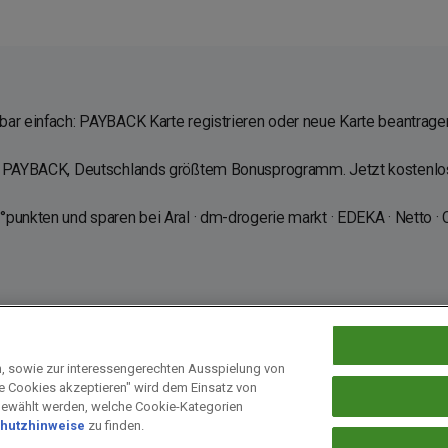
ar einfach: PAYBACK Karte registrieren oder neue Karte beantragen
en PAYBACK, Deutschlands größtem Bonusprogramm. Jetzt kostenl
punkten und sparen bei Aral · dm-drogerie markt · EDEKA · Netto · 
n, sowie zur interessengerechten Ausspielung von
le Cookies akzeptieren" wird dem Einsatz von
 bei PAYBACK
Fragen & Hilfe
Datenschutz
Barrierefreiheit
Cookie-E
gewählt werden, welche Cookie-Kategorien
hutzhinweise
zu finden.