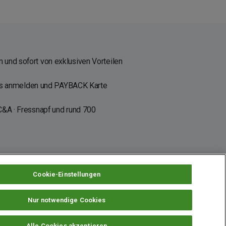
 und sofort von exklusiven Vorteilen
os anmelden und PAYBACK Karte
C&A · Fressnapf und rund 700
Cookie-Einstellungen
Nur notwendige Cookies
instellungen
Alle Cookies akzeptieren