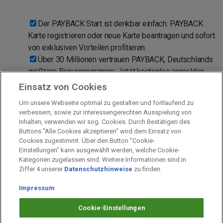
Der PAYBACK Start ist denkbar einfach: PAYBACK
Karte registrieren oder neue Karte beantragen und sofort
von exklusiven Vorteilen profitieren.
Über 30 Millionen vertrauen PAYBACK, Deutschlands
größtem Bonusprogramm. Jetzt kostenlos anmelden
und PAYBACK Karte aktivieren!
Einsatz von Cookies
Sofort nach der Anmeldung °punkten und sparen bei
Um unsere Webseite optimal zu gestalten und fortlaufend zu
Aral · dm-drogerie markt · EDEKA · Netto · C&A ·
verbessern, sowie zur interessengerechten Ausspielung von
Fressnapf und rund 700 weiteren Partnern.
Inhalten, verwenden wir sog. Cookies. Durch Bestätigen des
Buttons "Alle Cookies akzeptieren" wird dem Einsatz von
Cookies zugestimmt. Über den Button "Cookie-
Einstellungen" kann ausgewählt werden, welche Cookie-
Kategorien zugelassen sind. Weitere Informationen sind in
Impressum
Ziffer 4 unserer
Datenschutzhinweise
zu finden.
Unternehmen
Arbeiten bei PAYBACK
Impressum
Fragen & Hilfe
Cookie-Einstellungen
Datenschutz