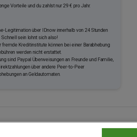
ge Vorteile und du zahlst nur 29 € pro Jahr.
ne-Legitimation über IDnow innerhalb von 24 Stunden
Schnell sein lohnt sich also!
 fremde Kreditinstitute können bei einer Barabhebung
bühren werden nicht erstattet.
ng sind Paypal Überweisungen an Freunde und Familie,
Direktzahlungen über andere Peer-to-Peer
Abhebungen an Geldautomaten.
 bei PAYBACK
Fragen & Hilfe
Datenschutz
Barrierefreiheit
Cookie-E