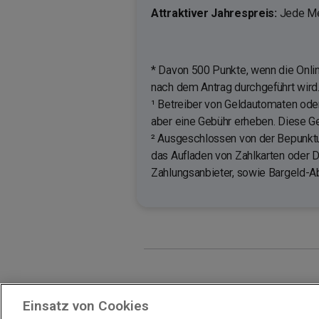
Attraktiver Jahrespreis:
Jede Men
* Davon 500 Punkte, wenn die Onli
nach dem Antrag durchgeführt wird. 
¹ Betreiber von Geldautomaten oder
aber eine Gebühr erheben. Diese Ge
² Ausgeschlossen von der Bepunktu
das Aufladen von Zahlkarten oder 
Zahlungsanbieter, sowie Bargeld-
Impressum
Unternehmen
Arbeiten
Einsatz von Cookies