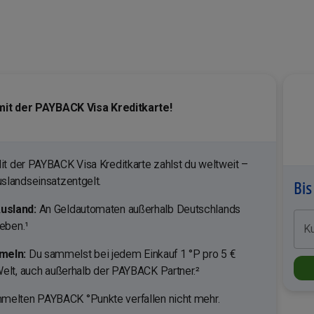
 mit der PAYBACK Visa Kreditkarte!
t der PAYBACK Visa Kreditkarte zahlst du weltweit –
slandseinsatzentgelt.
Bis
usland:
An Geldautomaten außerhalb Deutschlands
eben.¹
K
meln:
Du sammelst bei jedem Einkauf 1 °P pro 5 €
elt, auch außerhalb der PAYBACK Partner.²
elten PAYBACK °Punkte verfallen nicht mehr.