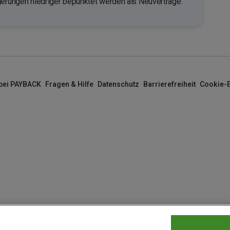
gerungen niedriger bepunktet werden als Neuverträge.
 bei PAYBACK
Fragen & Hilfe
Datenschutz
Barrierefreiheit
Cookie-E