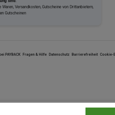
ng sind:
te Waren, Versandkosten, Gutscheine von Drittanbietern,
nen Gutscheinen
 bei PAYBACK
Fragen & Hilfe
Datenschutz
Barrierefreiheit
Cookie-E