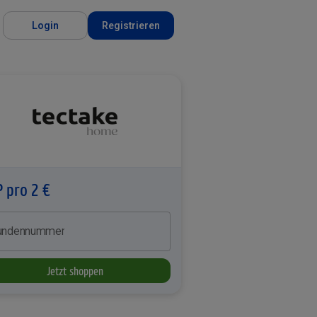
Login
Registrieren
P pro 2 €
undennummer
Jetzt shoppen