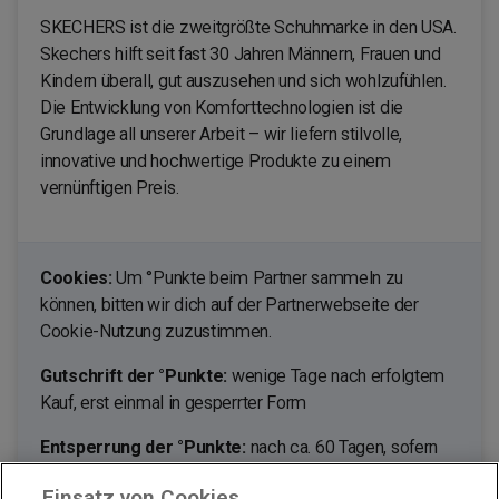
SKECHERS ist die zweitgrößte Schuhmarke in den USA.
Skechers hilft seit fast 30 Jahren Männern, Frauen und
Kindern überall, gut auszusehen und sich wohlzufühlen.
Die Entwicklung von Komforttechnologien ist die
Grundlage all unserer Arbeit – wir liefern stilvolle,
innovative und hochwertige Produkte zu einem
vernünftigen Preis.
Cookies:
Um °Punkte beim Partner sammeln zu
können, bitten wir dich auf der Partnerwebseite der
Cookie-Nutzung zuzustimmen.
Gutschrift der °Punkte:
wenige Tage nach erfolgtem
Kauf, erst einmal in gesperrter Form
Entsperrung der °Punkte:
nach ca. 60 Tagen, sofern
du nicht von deinem Umtauschrecht Gebrauch machst.
Einsatz von Cookies