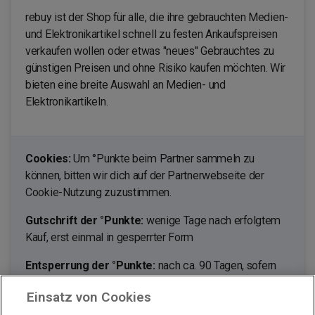
rebuy ist der Shop für alle, die ihre gebrauchten Medien-
und Elektronikartikel schnell zu festen Ankaufspreisen
verkaufen wollen oder etwas "neues" Gebrauchtes zu
günstigen Preisen und ohne Risiko kaufen möchten. Wir
bieten eine breite Auswahl an Medien- und
Elektronikartikeln.
Cookies:
Um °Punkte beim Partner sammeln zu
können, bitten wir dich auf der Partnerwebseite der
Cookie-Nutzung zuzustimmen.
Gutschrift der °Punkte:
wenige Tage nach erfolgtem
Kauf, erst einmal in gesperrter Form
Entsperrung der °Punkte:
nach ca. 90 Tagen, sofern
du nicht von deinem Umtauschrecht Gebrauch machst.
Einsatz von Cookies
Ausgenommen von der Bepunktung sind: